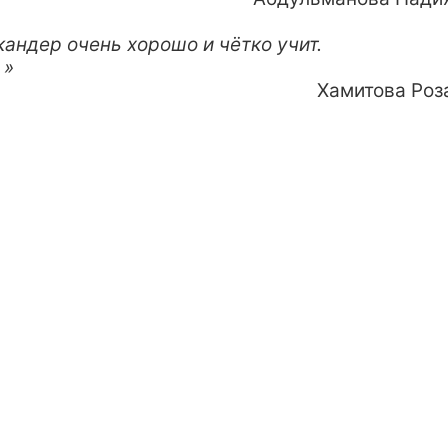
андер очень хорошо и чётко учит.
 »
Хамитова Роз
льно. Мне очень понравилось. »
Кинякина Марин
е выходного дня. Занятия были очень насыщен
й. Замечательный преподаватель Искандер
ресными и полезными практическими
 за обучение! Полагаю, что запишусь на
анятия в этой школе. »
Филиппов Михаи