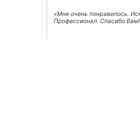
«Мне очень понравилось. Иск
Профессионал. Спасибо Вам!
«Обучение прошло восхитите
«Проходил обучение в групп
как теорией, так и практико
перемежал обучение с инте
примерами. Большое спасибо
следующие узкопрофильные з
15.5.2026 00:13
Перейти к списку новостей