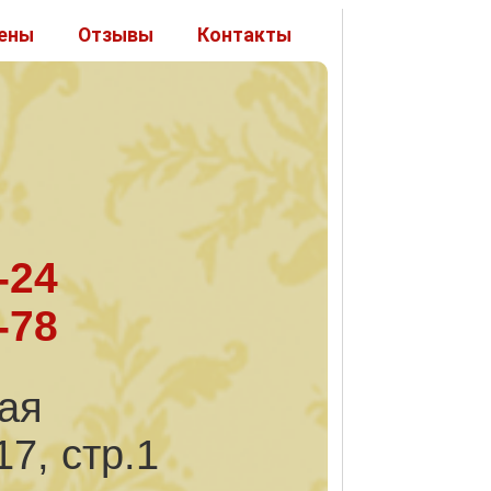
ены
Отзывы
Контакты
-24
-78
кая
17, стр.1