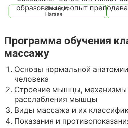
образование и опыт преподаван
Искандер
Нагаев
Программа обучения кл
массажу
Основы нормальной анатомии
человека
Строение мышцы, механизмы 
расслабления мышцы
Виды массажа и их классифи
Показания и противопоказани