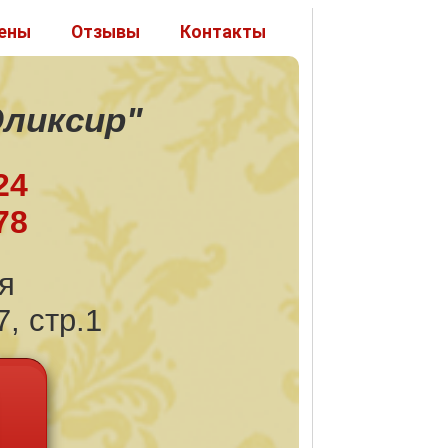
ены
Отзывы
Контакты
Эликсир"
24
78
я
, стр.1