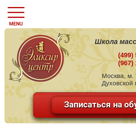
MENU
Школа масс
(499)
(967)
Москва, м.
Духовской п
Записаться на об