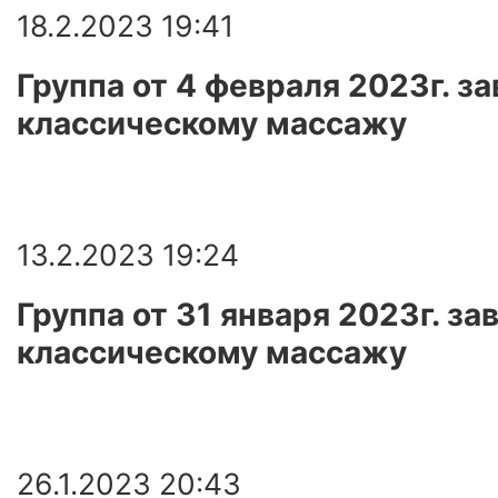
18.2.2023 19:41
Группа от 4 февраля 2023г. з
классическому массажу
13.2.2023 19:24
Группа от 31 января 2023г. з
классическому массажу
26.1.2023 20:43